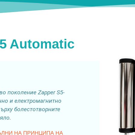
5 Automatic
во поколение Zapper S5-
нно и електромагнитно
върху болестотворните
яло.
ЪЛНИ НА ПРИНЦИПА НА